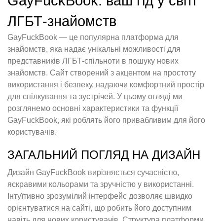
GayFuckBook: ваш гід у світі
ЛГБТ-знайомств
GayFuckBook — це популярна платформа для
знайомств, яка надає унікальні можливості для
представників ЛГБТ-спільноти в пошуку нових
знайомств. Сайт створений з акцентом на простоту
використання і безпеку, надаючи комфортний простір
для спілкування та зустрічей. У цьому огляді ми
розглянемо основні характеристики та функції
GayFuckBook, які роблять його привабливим для його
користувачів.
ЗАГАЛЬНИЙ ПОГЛЯД НА ДИЗАЙН
Дизайн GayFuckBook вирізняється сучасністю,
яскравими кольорами та зручністю у використанні.
Інтуїтивно зрозумілий інтерфейс дозволяє швидко
орієнтуватися на сайті, що робить його доступним
навіть для нових користувачів. Структура платформи