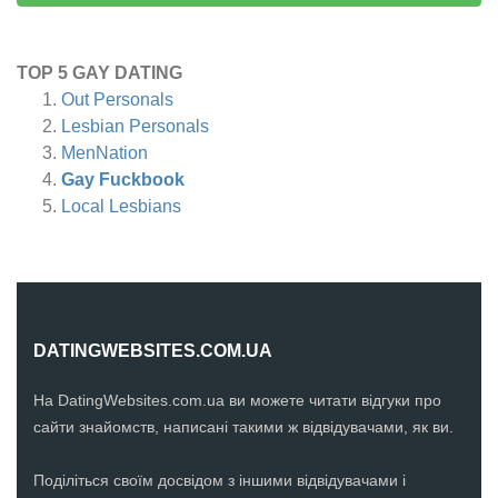
TOP 5 GAY DATING
Out Personals
Lesbian Personals
MenNation
Gay Fuckbook
Local Lesbians
DATINGWEBSITES.COM.UA
На DatingWebsites.com.ua ви можете читати відгуки про
сайти знайомств, написані такими ж відвідувачами, як ви.
Поділіться своїм досвідом з іншими відвідувачами і