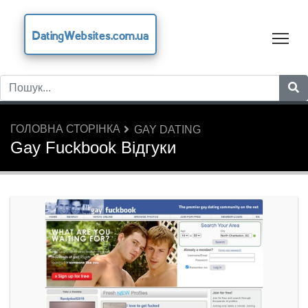
DatingWebsites.com.ua
Tog
ГОЛОВНА СТОРІНКА
GAY DATING
Gay Fuckbook Відгуки