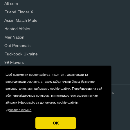
Alt.com
Friend Finder X
Asian Match Mate
Heated Affairs
MenNation
Out Personals
Fuckbook Ukraine
99 Flavors
Russian Beauty Date
Щоб допомогти персоналізувати контент, адаптувати та
впорядкувати рекламу, а також забезпечити більш безпечне
використання, ми приймаємо cookie-файли. Перейшовши на сайт
Контактна
Конфіденційність
або переміщаючись по ньому, ви погоджуєтеся дозволити нам
збирати інформацію за допомогою cookie-файлів.
інформація
Дізнатися більше
Правила та умови
Ukrayina
OK
Авторське право © 2026 DatingWebsites.com.ua