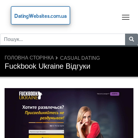
DatingWebsites.com.ua
Tog
ГОЛОВНА СТОРІНКА
CASUAL DATING
Fuckbook Ukraine Відгуки